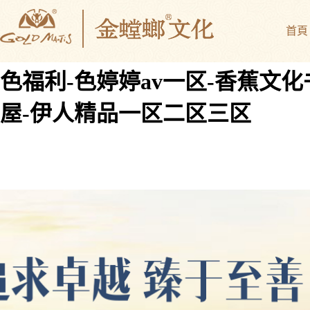
国产传媒在线观看-免费亚洲婷婷-
首頁
少妇闺蜜换浪荡h肉辣文-在线观
色福利-色婷婷av一区-香蕉文化
屋-伊人精品一区二区三区